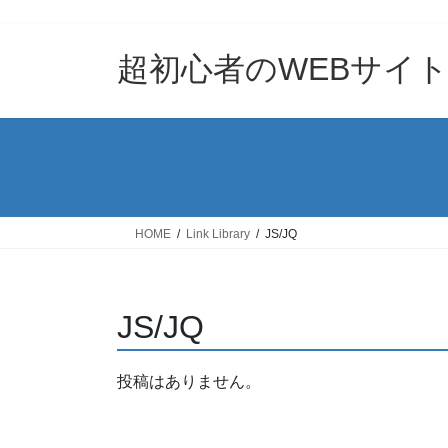
コ
ナ
ン
ビ
テ
ゲ
超初心者のWEBサイ
ン
ー
ツ
シ
へ
ョ
ス
ン
キ
に
ッ
移
プ
動
HOME
Link Library
JS/JQ
JS/JQ
投稿はありません。